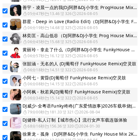
善宇 - 凌晨一点的我(Dj阿胖&Dj小学生 ProgHouse Mix 2K26)
05分47秒
13.46
326
2026-08-05
群星 - Deep in Love (Radio Edit)（DJ阿胖&DJ小学生 Funky House Mix 2K26 ）
06分19秒
14.68
325
2026-08-05
林奕匡 - 高山低谷（DJ阿胖&DJ小学生 Prog House Mix 2K26）
06分45秒
15.68
325
2026-08-05
黄丽玲 - 拿走了什么（DJ阿胖&DJ小学生 FunkyHouse Mix 2K26）
06分57秒
16.12
325
2026-08-05
张韶涵 - 无名的人 (DJ葡萄仔 FunkyHouse Remix)空灵鼓
06分18秒
14.51
322
2026-08-05
小阿七 - 黄昏(DJ葡萄仔 FunkyHouse Remix)空灵鼓
06分08秒
14.15
322
2026-08-05
小阿枫 - 秋若风(DJ葡萄仔 FunkyHouse Remix)空灵鼓
06分34秒
15.14
322
2026-08-05
DJ威少-全粤语Funky咚咚(广东爱情故事)2026车载串烧(DJ威少 FunkyHouse 2026 Rmx Ｖ４ )
79分00秒
181.33
321
2026-08-04
DJ健锋-私人订制【城市伤心】流行女声车载连版体验
68分16秒
156.36
320
2024-01-30
徐秉龙 - 孤身（DJ阿胖&DJ小学生 Funky House Mix 2K26）