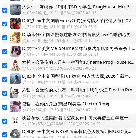
大头针 - 海屿你（DJ阿胖&DJ小学生 ProgHouse Mix 2K26）V2
08分20秒
19.31
324
2026-08-05
DJ威少-全中文国语Funky咚咚(没有情人节的情人节)2026车载串烧(DJ威少 FunkyHouse 2026 Rmx Ｖ９ )
79分15秒
181.91
321
2026-08-04
DJ汤米仔-全国语慢歌连版2024抖音最火Live合唱伤心男人篇串烧
62分20秒
142.69
320
2024-10-18
DJ大宝-全英文Melbourne金牌节奏沈阳风将将杀杀杀上劲风暴MUSIC慢摇大碟
61分51秒
141.55
320
2026-08-01
六哲 - 会受伤的人只有一种可能(Djname ProgHouse Remix)
06分55秒
15.82
320
2026-06-23
DJ威少-全中文国粤语Funky咚咚(入戏太深)2026车载串烧(DJ威少 FunkyHouse 2026 Rmx Ｖ１)
74分30秒
171.03
321
2026-08-04
六哲 - 会受伤的人只有一种可能(丰城Dj小江 Electro Rmx国语男)
07分09秒
16.61
324
2026-07-15
盛哲 - 在你的身边(南昌DJ昊昊 Electro Rmx)
07分38秒
17.53
321
2026-07-13
嗨音车载《温柔翻唱【空灵女声】向天再借五百年这一别是永远车载连版音乐串烧大碟》-河南Dj彦航
120分57秒
276.86
320
2026-04-08
DJ亚君-全中文FUNKY金牌车载负心人铁窗泪MUSIC慢摇大碟
54分56秒
125.77
320
2023-03-15