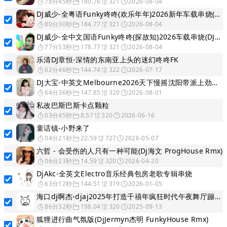
78分45秒
180.76
321
2026-08-04
DJ威少-全粤语Funky咚咚(欢乐年年)2026新年车载串烧(DJ威少 FunkyHouse 2026 Rmx Ｖ６ )
80分30秒
184.77
321
2026-08-04
DJ威少-全中文国语Funky咚咚(探故知)2026车载串烧(DJ威少 FunkyHouse 2026 Rmx V２)
77分53秒
178.77
321
2026-08-04
乐清DJ章恒-深情的东南亚上头的迷幻咚咚FK
62分46秒
144.74
322
2026-07-17
DJ大宝-中英文Melbourne2026天下慢摇沈阳带派上劲风暴MUSIC慢摇大碟
64分36秒
147.85
320
2026-08-01
私改巴斯巴斯卡点颗粒
03分45秒
8.57
320
2026-06-16
童话镇-小野来了
04分21秒
22.59
727
2026-05-07
六哲 - 会受伤的人只有一种可能(Dj海文 ProgHouse Rmx)
06分23秒
14.59
320
2026-04-20
DjAkc-全英文Electro音乐经典包房老歌专辑串烧
63分12秒
144.51
319
2026-01-05
海口dj啊杰-djaj2025年打造千禧年疯狂时代午夜舞厅蹦迪摇头德国劲爆DISCO串烧
86分32秒
198.04
320
2025-09-13
狐狸进行曲气氛版(DjJermyn杰明 FunkyHouse Rmx)