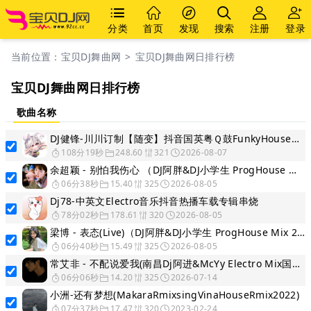
分类
首页
发现
搜索
注册
登录
当前位置：
宝贝DJ舞曲网
>
宝贝DJ舞曲网日排行榜
宝贝DJ舞曲网日排行榜
歌曲名称
DJ健锋-川川订制【随变】抖音国英粤Ｑ鼓FunkyHouse慢摇跳舞篇
108分19秒
248.60
321
2026-08-07
余超颖 - 别怕我伤心 （DJ阿胖&DJ小学生 ProgHouse Mix 2K26 无心睡眠鼓）
06分38秒
15.40
325
2026-08-05
Dj78-中英文Electro音乐抖音热播车载专辑串烧
78分02秒
178.61
320
2026-08-05
梁博 - 表态(Live)（DJ阿胖&DJ小学生 ProgHouse Mix 2K26）
06分40秒
15.49
325
2026-08-05
常艾非 - 不配说爱我(南昌Dj阿进&McYy Electro Mix国语女)
06分06秒
14.20
325
2026-07-14
小洲-还有梦想(MakaraRmixsingVinaHouseRmix2022)
07分37秒
17.47
320
2023-02-24