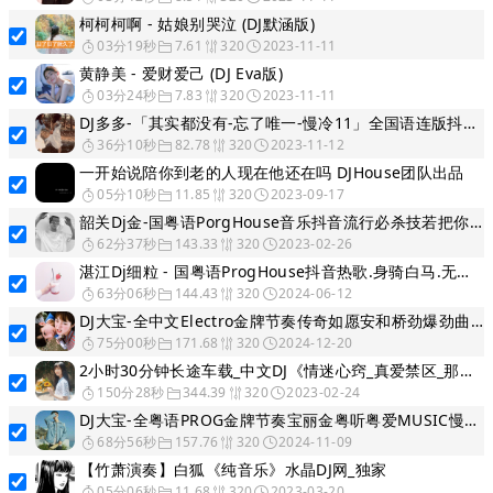
柯柯柯啊 - 姑娘别哭泣 (DJ默涵版)
03分19秒
7.61
320
2023-11-11
黄静美 - 爱财爱己 (DJ Eva版)
03分24秒
7.83
320
2023-11-11
DJ多多-「其实都没有-忘了唯一-慢冷11」全国语连版抖音女声情歌半小时待客串烧
36分10秒
82.78
320
2023-11-12
一开始说陪你到老的人现在他还在吗 DJHouse团队出品
05分10秒
11.85
320
2023-09-17
韶关Dj金-国粤语PorgHouse音乐抖音流行必杀技若把你专辑串烧
62分37秒
143.33
320
2023-02-26
湛江Dj细粒 - 国粤语ProgHouse抖音热歌.身骑白马.无心睡眠鼓 2024 Mix
63分06秒
144.43
320
2024-06-12
DJ大宝-全中文Electro金牌节奏传奇如愿安和桥劲爆劲曲MUSIC慢摇大碟
75分00秒
171.68
320
2024-12-20
2小时30分钟长途车载_中文DJ《情迷心窍_真爱禁区_那就算了那就散了》车载舞曲串烧大碟
150分28秒
344.39
320
2023-02-24
DJ大宝-全粤语PROG金牌节奏宝丽金粤听粤爱MUSIC慢摇大碟
68分56秒
157.76
320
2024-11-09
【竹萧演奏】白狐《纯音乐》水晶DJ网_独家
05分06秒
11.68
320
2023-03-20