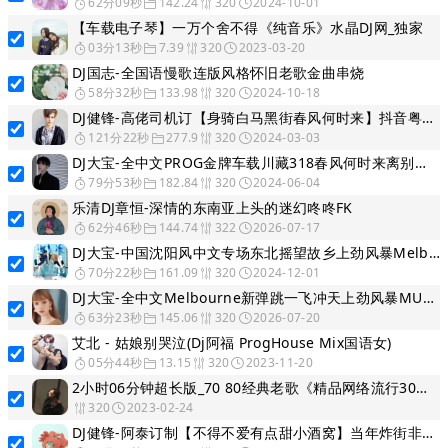
62分09秒
142.24
320
2024-10-01
【车载电子琴】一万个舍不得《纯音乐》水晶DJ网_独家
03分13秒
7.39
320
2023-03-20
DJ国志-全国语慢歌连版风格怀旧老歌金曲串烧
58分32秒
133.98
320
2024-10-18
DJ健锋-高佬司机订【身骑白马黑街春风何时来】抖音粤国英Electro长途车载编
121分22秒
277.9
320
2024-03-03
DJ大宝-全中文PROG金牌车载川藏318春风何时来离别开出花MUSIC慢摇大碟
79分53秒
182.84
320
2024-06-04
乐清DJ章恒-深情的东南亚上头的迷幻咚咚FK
62分46秒
144.74
322
2026-07-17
DJ大宝-中国沈阳风中文专场东北摇望故乡上劲风暴Melbourne慢摇大碟
70分22秒
161.09
320
2024-12-01
DJ大宝-全中文Melbourne新弹跳一飞冲天上劲风暴MUSIC慢摇大碟
63分23秒
145.06
320
2026-07-20
艾北 - 姑娘别哭泣(Dj阿福 ProgHouse Mix国语女)
05分44秒
13.15
320
2023-11-20
2小时06分钟超长版_70 80经典老歌《精品网络流行30首_音乐怀集》精选车载CD慢歌靓碟
320
2023-02-24
DJ健锋-阿泰订制【不得不爱有点甜小酒窝】当年炸街非主流经典男女对唱连版篇