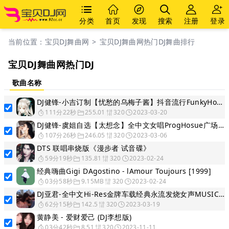
分类
首页
发现
搜索
注册
登录
当前位置：
宝贝DJ舞曲网
>
宝贝DJ舞曲网热门DJ舞曲排行
宝贝DJ舞曲网热门DJ
歌曲名称
DJ健锋-小吉订制【忧愁的乌梅子酱】抖音流行FunkyHouse慢摇体验
111分22秒
255.01
320
2023-03-20
DJ健锋-虞姐自选【太想念】全中文女唱ProgHosue广场舞律动体验
107分26秒
246.05
320
2023-03-06
DTS 联唱串烧版《漫步者 试音碟》
59分19秒
135.81
320
2023-02-24
经典嗨曲Gigi DAgostino - lAmour Toujours [1999]
03分58秒
9.15MB
320
2023-02-24
DJ亚君-全中文Hi-Res金牌车载经典永流发烧女声MUSIC慢摇大碟
62分15秒
142.5
320
2023-03-19
黄静美 - 爱财爱己 (DJ李想版)
03分42秒
8.51
320
2023-11-11