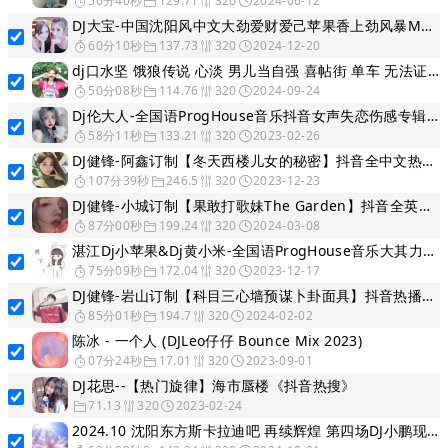
56分40秒
129.71
320
2024-06-12
DJ大宝-中国沈阳风中文大劲爱财爱己苹果香上劲风暴Melbourne慢摇大碟
60分10秒
137.73
320
2024-12-20
dj口水坚 饿狼传说 心淡 男儿当自强 喜帖街 单车 无法证明 别怕我伤心 让我欢喜让我忧 其实都没有 毒药 梦醒时分 大花桥 面具 流浪花 莫妮卡 无言感激 逝去日子 生无可恋
50分08秒
114.76
320
2024-09-24
Dj伦大人-全国语ProgHouse音乐抖音女声失恋伤感专辑串烧
58分11秒
133.21
320
2023-02-26
DJ健锋-阿鑫订制【冬天西楼儿女的秘密】抖音全中文热播Electro慢嗨Bpm130车载篇
107分39秒
246.5
320
2023-12-23
DJ健锋-小城订制【果敢打歌妹The Garden】抖音全英文流行Electro慢摇跳舞篇
87分00秒
199.24
320
2024-03-08
湛江Dj小苹果&Dj黄小米-全国语ProgHouse音乐大其力阿尔卑斯天九专属专辑
75分09秒
172.04
320
2023-12-17
DJ健锋-岩山订制【科目三心墙预谋卜卦面具】抖音热播国语ProgHouse慢摇车载篇
85分01秒
194.7
320
2024-02-02
陈冰 - 一个人 (DJLeo仔仔 Bounce Mix 2023)
07分24秒
17.01
320
2023-09-01
DJ花思--【热门旋律】海市蜃楼《抖音热搜》
71.13
320
2023-02-24
2024.10 沈阳东方斯卡拉迪吧 再续辉煌 第四场DJ小鹏现场(DJ小李Mix)