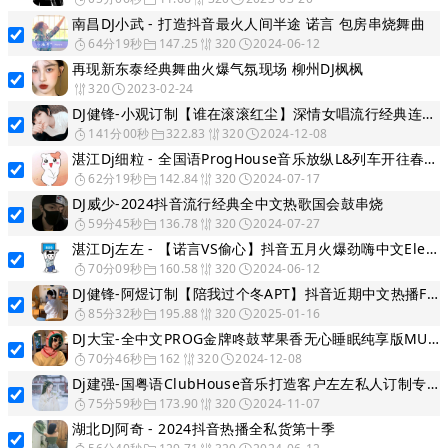
南昌DJ小武 - 打造抖音最火人间半途 诺言 包房串烧舞曲
64分19秒
147.25
320
2024-06-12
再现新东泰经典舞曲火爆气氛现场 柳州DJ枫枫
320
2023-02-24
DJ健锋-小观订制【谁在滚滚红尘】深情女唱流行经典连版车载篇
141分00秒
322.83
320
2024-12-08
湛江Dj细粒 - 全国语ProgHouse音乐放纵L&列车开往春天7月热歌专辑 2024 Mix
62分19秒
142.84
320
2024-07-17
DJ威少-2024抖音流行经典全中文热歌国会鼓串烧
59分45秒
136.78
320
2024-07-27
湛江Dj左左 - 【诺言VS偷心】抖音五月火爆劲嗨中文Electro串烧
70分09秒
160.58
320
2024-06-12
DJ健锋-阿煜订制【陪我过个冬APT】抖音近期中文热播FunkyHouse慢摇体验
85分32秒
195.88
320
2025-01-16
DJ大宝-全中文PROG金牌咚鼓苹果香无心睡眠纯享版MUSIC慢摇大碟
70分46秒
162
320
2024-12-08
Dj建强-国粤语ClubHouse音乐打造客户左左私人订制专属专辑实录串烧
75分59秒
173.90
320
2024-11-07
湖北DJ阿奇 - 2024抖音热播全私货第十季