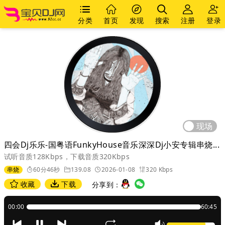
分类
首页
发现
搜索
注册
登录
现场
四会Dj乐乐-国粤语FunkyHouse音乐深深Dj小安专辑串烧...
试听音质128Kbps，下载音质320Kbps
串烧
60分46秒
139.08
2026-01-08
320 Kbps
收藏
下载
分享到：
00:00
60:45